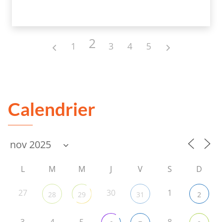
2
1
3
4
5
Calendrier
L
M
M
J
V
S
D
27
30
1
28
29
31
2