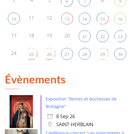
3
4
5
8
6
7
9
11
12
10
13
14
15
16
17
18
19
20
21
22
23
+
24
25
26
27
28
29
30
Évènements
Exposition "Reines et duchesses de
Bretagne"
8 Sep 26
SAINT-HERBLAIN
Conférence-concert "Les instruments à