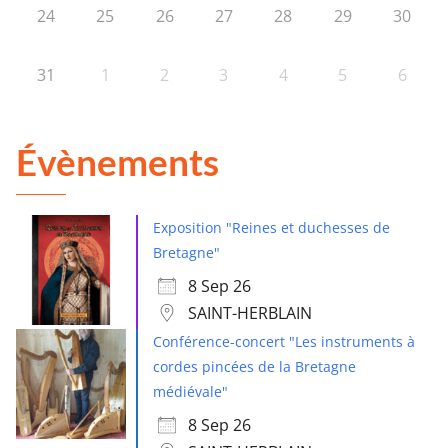
24
25
26
27
28
29
30
31
1
2
3
4
5
6
Évènements
Exposition "Reines et duchesses de
Bretagne"
8 Sep 26
SAINT-HERBLAIN
Conférence-concert "Les instruments à
cordes pincées de la Bretagne
médiévale"
8 Sep 26