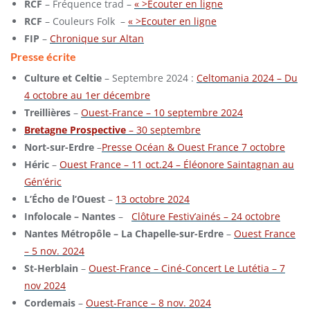
RCF
– Fréquence trad –
« >Ecouter en ligne
RCF
– Couleurs Folk –
« >Ecouter en ligne
FIP
–
Chronique sur Altan
Presse écrite
Culture et Celtie
– Septembre 2024 :
Celtomania 2024 – Du
4 octobre au 1er décembre
Treillières
–
Ouest-France – 10 septembre 2024
Bretagne Prospective
– 30 septembre
Nort-sur-Erdre
–
Presse Océan & Ouest France 7 octobre
Héric
–
Ouest France – 11 oct.24 – Éléonore Saintagnan au
Gén’éric
L’Écho de l’Ouest
–
13 octobre 2024
Infolocale – Nantes
–
Clôture Festiv’ainés – 24 octobre
Nantes Métropôle – La Chapelle-sur-Erdre
–
Ouest France
– 5 nov. 2024
St-Herblain
–
Ouest-France – Ciné-Concert Le Lutétia – 7
nov 2024
Cordemais
–
Ouest-France – 8 nov. 2024