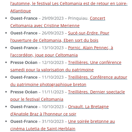
l’automne, le festival Les Celtomania est de retour en Loire-
Atlantique
Ouest-France
– 29/09/2023 – Prinquiau.
Concert
Celtomania avec Cristine Merienne
Ouest-France
– 26/09/2023 –
Sucé-sur-Erdre. Pour
l’ouverture de Celtomania, Eben sort du bois
Ouest-France
– 13/10/2023 –
Pornic. Alain Pennec, à
l’accordéon, joue pour Celtomania
Presse Océan
– 12/10/2023 –
Treillières. Une conférence
samedi pour la valorisation du patrimoine
Ouest-France
– 11/10/2023 –
Treillières. Conférence autour
du patrimoine photographique breton
Presse Océan
– 11/11/2023 –
Treillières. Dernier spectacle
pour le festival Celtomania
Ouest-France
– 10/10/2023 –
Orvault. La Bretagne
d’Anatole Braz à l’honneur ce soir
Ouest-France
– 31/10/2023 –
Une soirée bretonne au
cinéma Lutetia de Saint-Herblain