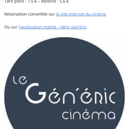
Tarif plein : 7,5 € – Abonné : 5,6 €
Réservation conseillée sur
le site internet du cinéma
Ou sur
l’application mobile : Héric Gen’Eric