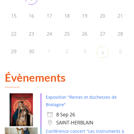
15
16
17
18
19
20
21
22
23
24
25
26
27
28
29
30
1
2
3
5
4
Évènements
Exposition "Reines et duchesses de
Bretagne"
8 Sep 26
SAINT-HERBLAIN
Conférence-concert "Les instruments à