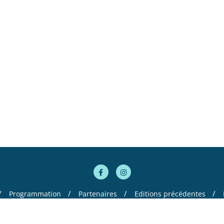
Programmation
Partenaires
Editions précédentes
ltomania . All rights reserved.
Powered by
WordPress
&
Designed