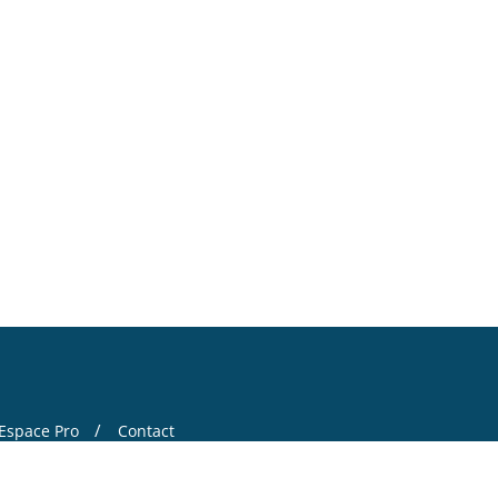
Espace Pro
Contact
 by
Bizberg Themes