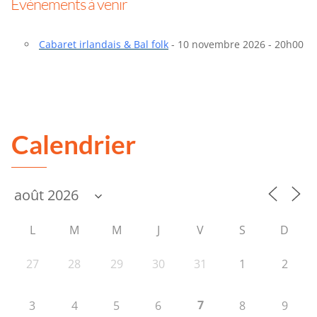
Évènements à venir
Cabaret irlandais & Bal folk
- 10 novembre 2026 - 20h00
Calendrier
L
M
M
J
V
S
D
27
28
29
30
31
1
2
7
3
4
5
6
8
9