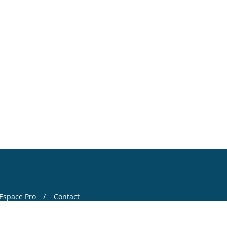
Espace Pro
Contact
 by
Bizberg Themes