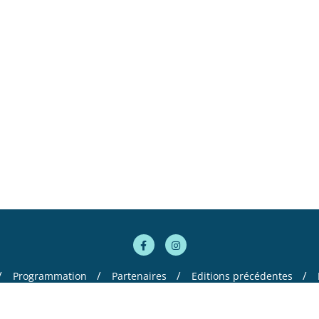
Programmation
Partenaires
Editions précédentes
ltomania . All rights reserved.
Powered by
WordPress
&
Designed