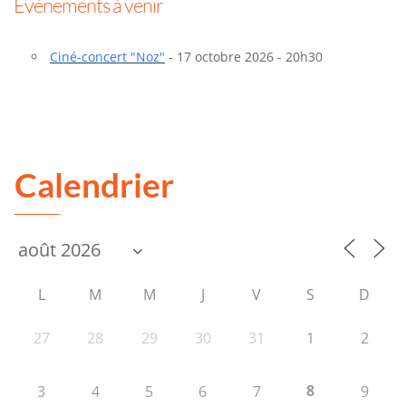
Évènements à venir
Ciné-concert "Noz"
- 17 octobre 2026 - 20h30
Calendrier
L
M
M
J
V
S
D
27
28
29
30
31
1
2
8
3
4
5
6
7
9