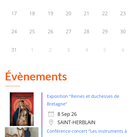
17
18
19
20
21
22
23
24
25
26
27
28
29
30
31
1
2
3
4
5
6
Évènements
Exposition "Reines et duchesses de
Bretagne"
8 Sep 26
SAINT-HERBLAIN
Conférence-concert "Les instruments à