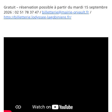
Gratuit – réservation possible à partir du mardi 15 septembre
2026 : 02 51 78 37 47 /
billetterie@mairie-orvault.fr
/
http://billetterie.lodyssee-lagobiniere.fr/