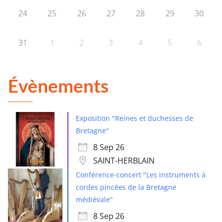
24
25
26
27
28
29
30
31
1
2
3
4
5
6
Évènements
Exposition "Reines et duchesses de
Bretagne"
8 Sep 26
SAINT-HERBLAIN
Conférence-concert "Les instruments à
cordes pincées de la Bretagne
médiévale"
8 Sep 26