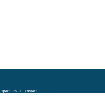
Espace Pro
Contact
 by
Bizberg Themes