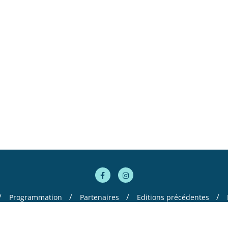
Programmation
Partenaires
Editions précédentes
ltomania . All rights reserved.
Powered by
WordPress
&
Designed