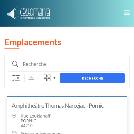
Skip
to
content
Emplacements
Recherche
RECHERCHE
Amphithéâtre Thomas Narcejac - Pornic
Rue Loukianoff
PORNIC
44210
Prochain évènement