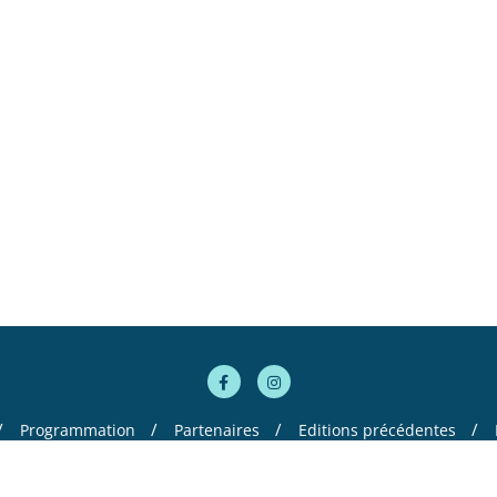
Programmation
Partenaires
Editions précédentes
ltomania . All rights reserved.
Powered by
WordPress
&
Designed