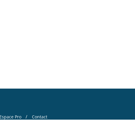
Espace Pro
Contact
 by
Bizberg Themes