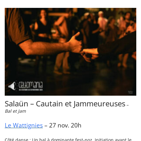
Salaün – Cautain et Jammeureuses
–
Bal et Jam
Le Wattignies
– 27 nov. 20h
Côté danse : Un bal à dominante fest-noz. Initiation avant le