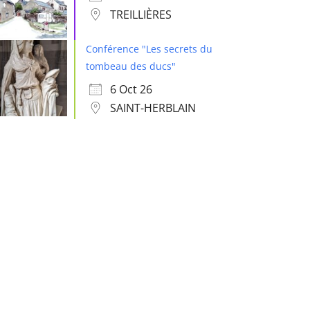
TREILLIÈRES
Conférence "Les secrets du
tombeau des ducs"
6 Oct 26
SAINT-HERBLAIN
 365
Outlook Live