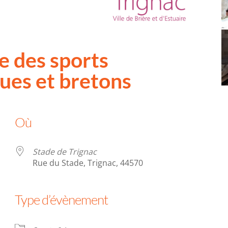
e des sports
ques et bretons
Où
Stade de Trignac
Rue du Stade, Trignac, 44570
Type d’évènement
r Google
iCalendar
Office