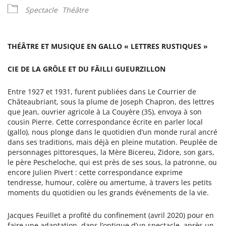
Spectacle
Théâtre
THÉÂTRE ET MUSIQUE EN GALLO
« LETTRES RUSTIQUES »
CIE DE LA GRÔLE ET DU FÂILLI GUEURZILLON
Entre 1927 et 1931, furent publiées dans Le Courrier de
Châteaubriant, sous la plume de Joseph Chapron, des lettres
que Jean, ouvrier agricole à La Couyère (35), envoya à son
cousin Pierre. Cette correspondance écrite en parler local
(gallo), nous plonge dans le quotidien d’un monde rural ancré
dans ses traditions, mais déjà en pleine mutation. Peuplée de
personnages pittoresques, la Mère Bicereu, Zidore, son gars,
le père Pescheloche, qui est près de ses sous, la patronne, ou
encore Julien Pivert : cette correspondance exprime
tendresse, humour, colère ou amertume, à travers les petits
moments du quotidien ou les grands événements de la vie.
Jacques Feuillet a profité du confinement (avril 2020) pour en
faire une adaptation, dans l’optique d’un spectacle, après un