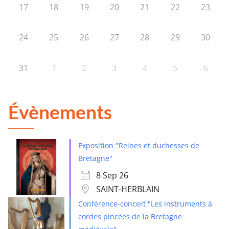
17
18
19
20
21
22
23
24
25
26
27
28
29
30
31
1
2
3
4
5
6
Évènements
Exposition "Reines et duchesses de
Bretagne"
8 Sep 26
SAINT-HERBLAIN
Conférence-concert "Les instruments à
cordes pincées de la Bretagne