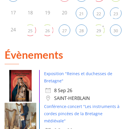
17
18
19
20
21
22
23
+
24
25
26
27
28
29
30
Évènements
Exposition "Reines et duchesses de
Bretagne"
8 Sep 26
SAINT-HERBLAIN
Conférence-concert "Les instruments à
cordes pincées de la Bretagne
médiévale"